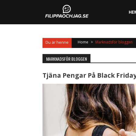
Skip
to
HE
content
Home
>
Marknadsför bloggen
MARKNADSFÖR BLOGGEN
Tjäna Pengar På Black Frida