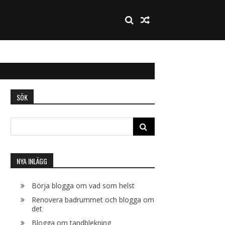
SÖK
Search
for:
NYA INLÄGG
Börja blogga om vad som helst
Renovera badrummet och blogga om
det
Blogga om tandblekning