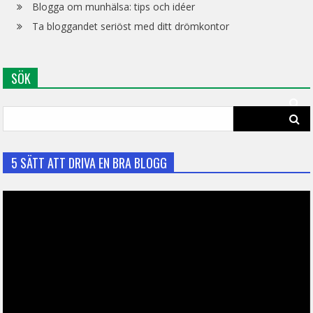
Blogga om munhälsa: tips och idéer
Ta bloggandet seriöst med ditt drömkontor
SÖK
Search
for:
5 SÄTT ATT DRIVA EN BRA BLOGG
Video
Player