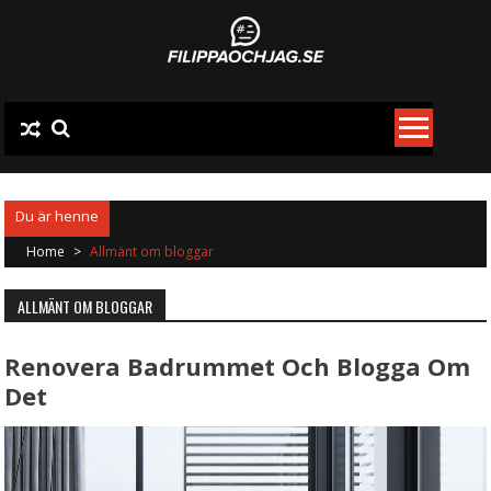
Skip
to
content
Home
>
Allmänt om bloggar
ALLMÄNT OM BLOGGAR
Renovera Badrummet Och Blogga Om
Det