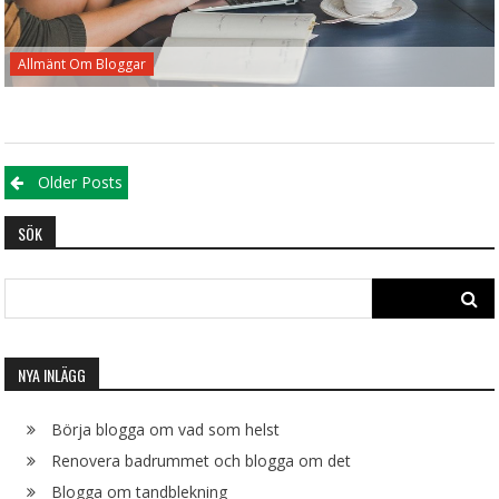
Allmänt Om Bloggar
Posts
Older Posts
navigation
SÖK
Search
for:
NYA INLÄGG
Börja blogga om vad som helst
Renovera badrummet och blogga om det
Blogga om tandblekning