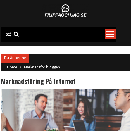
Skip
to
content
Home
>
Marknadsför bloggen
Marknadsföring På Internet