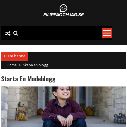
Skip
to
content
Home
>
Skapa en blogg
Starta En Modeblogg