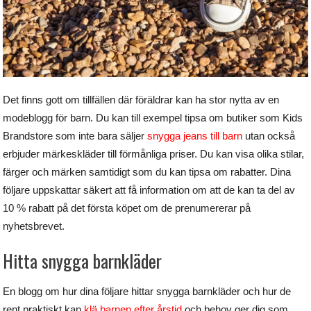
Det finns gott om tillfällen där föräldrar kan ha stor nytta av en
modeblogg för barn. Du kan till exempel tipsa om butiker som Kids
Brandstore som inte bara säljer
snygga jeans till barn
utan också
erbjuder märkeskläder till förmånliga priser. Du kan visa olika stilar,
färger och märken samtidigt som du kan tipsa om rabatter. Dina
följare uppskattar säkert att få information om att de kan ta del av
10 % rabatt på det första köpet om de prenumererar på
nyhetsbrevet.
Hitta snygga barnkläder
En blogg om hur dina följare hittar snygga barnkläder och hur de
rent praktiskt kan
klä barnen efter årstid
och behov ger dig som